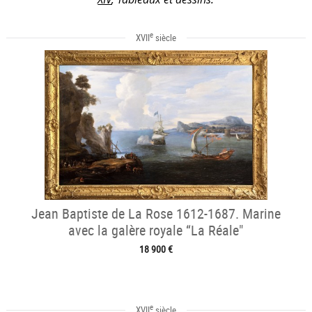
e
XVII
siècle
Jean Baptiste de La Rose 1612-1687. Marine
avec la galère royale “La Réale"
18 900 €
e
XVII
siècle