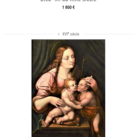
1 800 €
e
< XVI
siècle