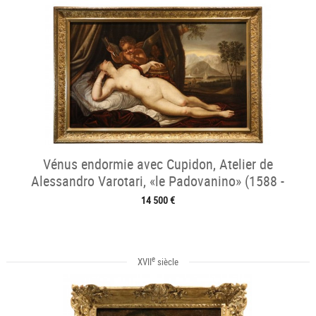
Vénus endormie avec Cupidon, Atelier de
Alessandro Varotari, «le Padovanino» (1588 -
1649)
14 500 €
e
XVII
siècle