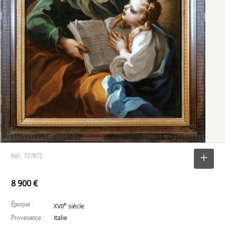
Réf : 127872
SELECTIONNER
8 900 €
Époque :
e
XVII
siècle
Provenance :
Italie