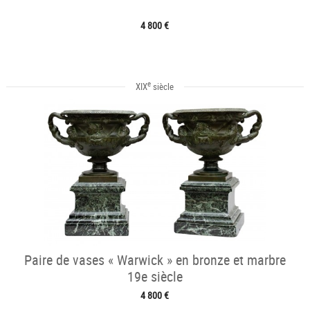
4 800 €
e
XIX
siècle
Paire de vases « Warwick » en bronze et marbre
19e siècle
4 800 €