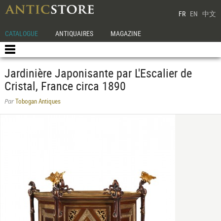
FR
EN
中文
CATALOGUE
ANTIQUAIRES
MAGAZINE
Jardinière Japonisante par L'Escalier de
Cristal, France circa 1890
Tobogan Antiques
Par