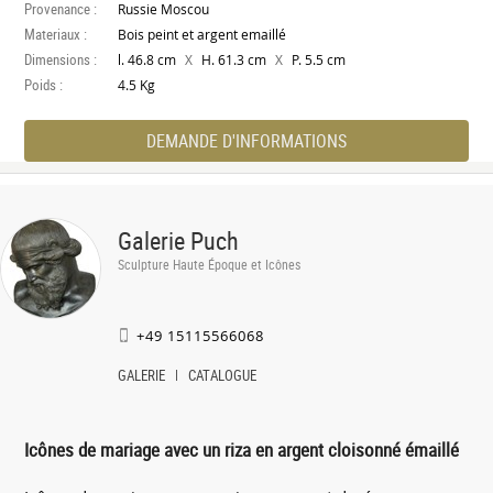
Provenance :
Russie Moscou
Materiaux :
Bois peint et argent emaillé
Dimensions :
X
X
l. 46.8 cm
H. 61.3 cm
P. 5.5 cm
Poids :
4.5 Kg
DEMANDE D'INFORMATIONS
Galerie Puch
Sculpture Haute Époque et Icônes
+49 15115566068
GALERIE
CATALOGUE
Icônes de mariage avec un riza en argent cloisonné émaillé