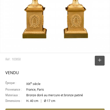
Réf : 103850
SELECTIONNER
VENDU
Époque :
e
XIX
siècle
Provenance :
France, Paris
Materiaux :
Bronze doré au mercure et bronze patiné
Dimensions :
|
H. 40 cm
Ø 17 cm