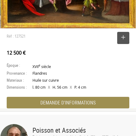
Réf : 127521
SELECTIONNER
12 500 €
Époque :
e
XVII
siècle
Provenance :
Flandres
Materiaux :
Huile sur cuivre
Dimensions :
X
X
l. 80 cm
H. 56 cm
P. 4 cm
DEMANDE D'INFORMATIONS
Poisson et Associés