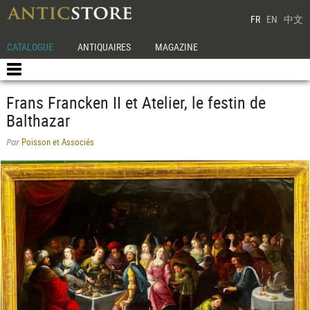
FR
EN
中文
CATALOGUE
ANTIQUAIRES
MAGAZINE
Frans Francken II et Atelier, le festin de
Balthazar
Poisson et Associés
Par