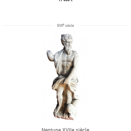
e
XVII
siècle
Neptune XVIIe siècle