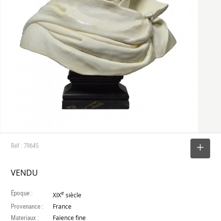
Réf : 79645
SELECTIONNER
VENDU
Époque :
e
XIX
siècle
Provenance :
France
Materiaux :
Faïence fine