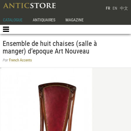
FR
EN
中文
CATALOGUE
ANTIQUAIRES
MAGAZINE
Ensemble de huit chaises (salle à
manger) d’epoque Art Nouveau
French Accents
Par