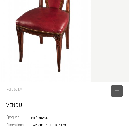
Réf : 56434
SELECTIONNER
VENDU
Époque :
e
XIX
siècle
Dimensions :
X
l. 46 cm
H. 103 cm