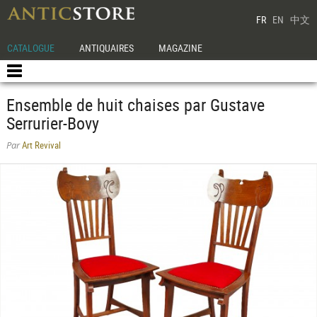
FR
EN
中文
CATALOGUE
ANTIQUAIRES
MAGAZINE
Ensemble de huit chaises par Gustave
Serrurier-Bovy
Art Revival
Par