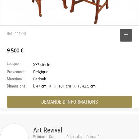
Réf : 111828
SELECTIONNER
9 500 €
Époque :
e
XX
siècle
Provenance :
Belgique
Materiaux :
Padouk
Dimensions :
X
X
l. 47 cm
H. 101 cm
P. 43.5 cm
DEMANDE D'INFORMATIONS
Art Revival
Peinture - Sculpture - Objets d'art décoratifs