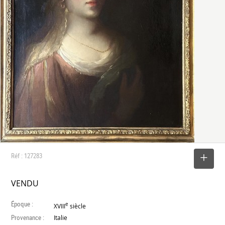
Réf : 127283
SELECTIONNER
VENDU
Époque :
e
XVIII
siècle
Provenance :
Italie