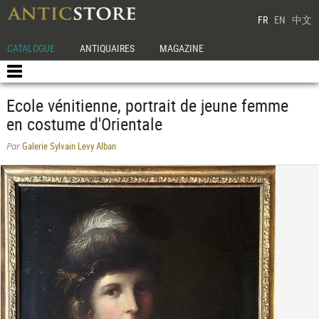
FR
EN
中文
CATALOGUE
ANTIQUAIRES
MAGAZINE
Ecole vénitienne, portrait de jeune femme
en costume d'Orientale
Galerie Sylvain Levy Alban
Par