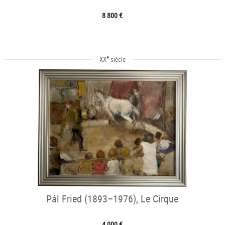
8 800 €
e
XX
siècle
Pál Fried (1893–1976), Le Cirque
4 000 €