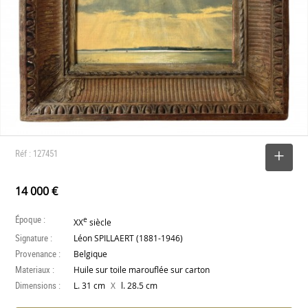
Réf : 127451
SELECTIONNER
14 000 €
Époque :
e
XX
siècle
Signature :
Léon SPILLAERT (1881-1946)
Provenance :
Belgique
Materiaux :
Huile sur toile marouflée sur carton
Dimensions :
X
L. 31 cm
l. 28.5 cm