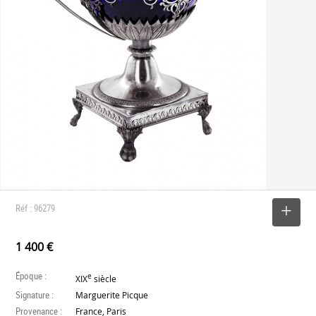
Réf : 96279
SELECTIONNER
1 400 €
Époque :
e
XIX
siècle
Signature :
Marguerite Picque
Provenance :
France, Paris