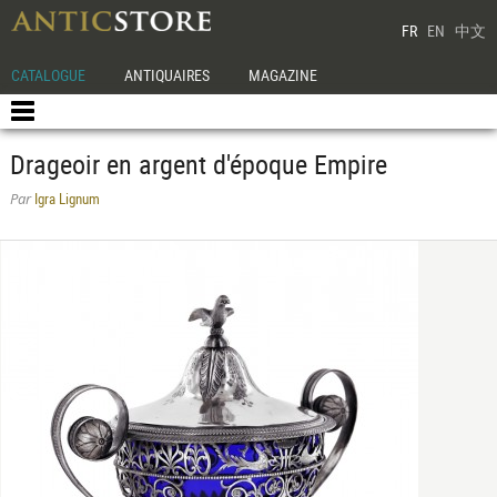
FR
EN
中文
CATALOGUE
ANTIQUAIRES
MAGAZINE
Drageoir en argent d'époque Empire
Igra Lignum
Par