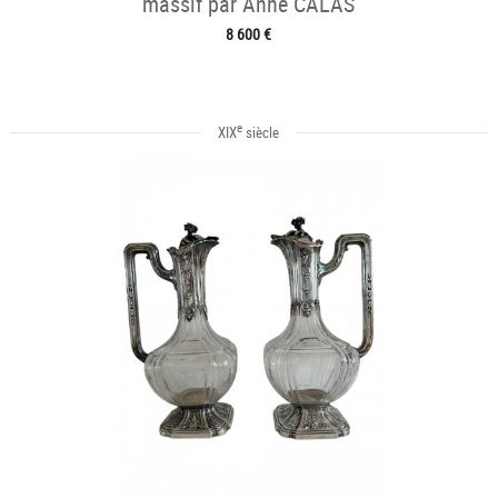
massif par Anne CALAS
8 600 €
e
XIX
siècle