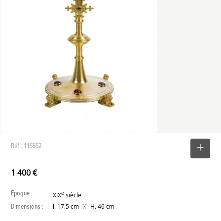
Réf : 115552
SELECTIONNER
1 400 €
Époque :
e
XIX
siècle
Dimensions :
X
l. 17.5 cm
H. 46 cm