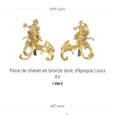
e
XVIII
siècle
Paire de chenet en bronze doré, d'époque Louis
XV
1 800 €
e
XIX
siècle