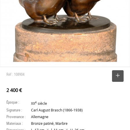
Réf : 108904
SELECTIONNER
2 400 €
Époque :
e
XX
siècle
Signature :
Carl August Brasch (1866-1938)
Provenance :
Allemagne
Materiaux :
Bronze patiné, Marbre
Dimensions :
X
X