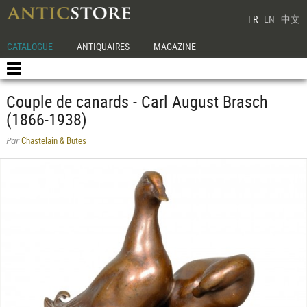
FR
EN
中文
CATALOGUE
ANTIQUAIRES
MAGAZINE
Couple de canards - Carl August Brasch
(1866-1938)
Chastelain & Butes
Par