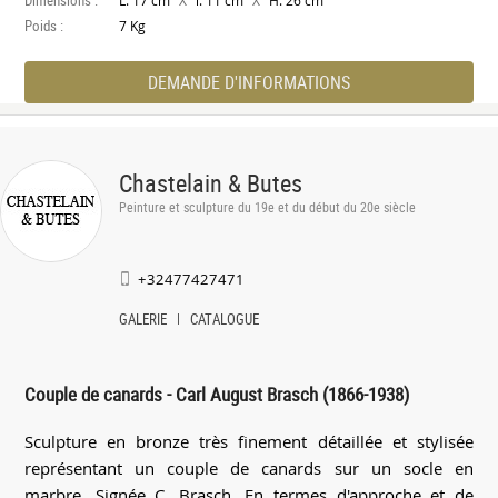
L. 17 cm
l. 11 cm
H. 26 cm
Poids :
7 Kg
DEMANDE D'INFORMATIONS
Chastelain & Butes
Peinture et sculpture du 19e et du début du 20e siècle
+32477427471
GALERIE
CATALOGUE
Couple de canards - Carl August Brasch (1866-1938)
Sculpture en bronze très finement détaillée et stylisée
représentant un couple de canards sur un socle en
marbre. Signée C. Brasch. En termes d'approche et de