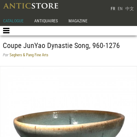
FR
EN
中文
CATALOGUE
ANTIQUAIRES
MAGAZINE
Coupe JunYao Dynastie Song, 960-1276
Seghers & Pang Fine Arts
Par