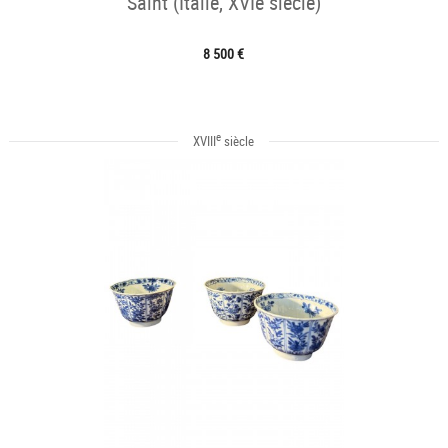
Saint (Italie, XVIe siècle)
8 500 €
e
XVIII
siècle