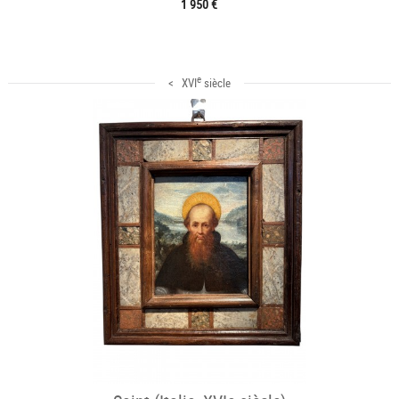
1 950 €
e
< XVI
siècle