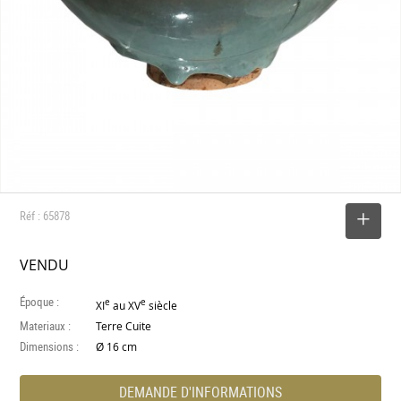
Réf : 65878
SELECTIONNER
VENDU
Époque :
e
e
XI
au XV
siècle
Materiaux :
Terre Cuite
Dimensions :
Ø 16 cm
DEMANDE D'INFORMATIONS