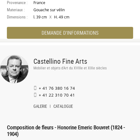
Provenance :
France
Materiaux :
Gouache sur vélin
Dimensions :
X
l. 39 cm
H. 49 cm
DEMANDE D'INFORMATIONS
Castellino Fine Arts
Mobilier et objets d'Art du XVIIIe et XIXe siècles
+ 41 76 380 16 74
+ 41 22 310 70 41
GALERIE
CATALOGUE
Composition de fleurs - Honorine Emeric Bouvret (1824 -
1904)