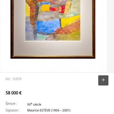
Réf : 103078
SELECTIONNER
58 000 €
Époque :
e
XX
siècle
Signature :
Maurice ESTÈVE (1904 – 2001)