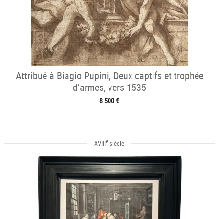
Attribué à Biagio Pupini, Deux captifs et trophée
d’armes, vers 1535
8 500 €
e
XVIII
siècle