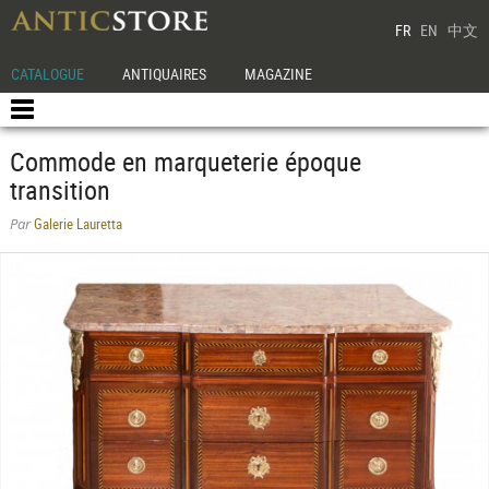
FR
EN
中文
CATALOGUE
ANTIQUAIRES
MAGAZINE
Commode en marqueterie époque
transition
Galerie Lauretta
Par