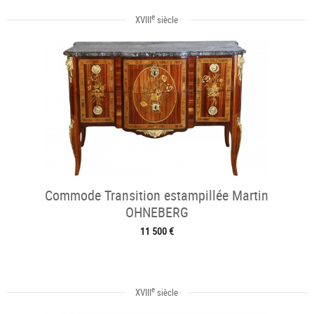
e
XVIII
siècle
Commode Transition estampillée Martin
OHNEBERG
11 500 €
e
XVIII
siècle