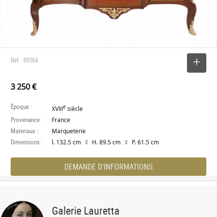
Réf : 89364
SELECTIONNER
3 250 €
Époque :
e
XVIII
siècle
Provenance :
France
Materiaux :
Marqueterie
Dimensions :
X
X
l. 132.5 cm
H. 89.5 cm
P. 61.5 cm
DEMANDE D'INFORMATIONS
Galerie Lauretta