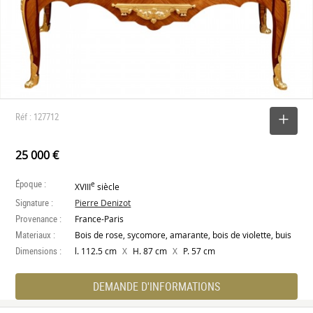
Réf : 127712
SELECTIONNER
25 000 €
Époque :
e
XVIII
siècle
Signature :
Pierre Denizot
Provenance :
France-Paris
Materiaux :
Bois de rose, sycomore, amarante, bois de violette, buis
Dimensions :
X
X
l. 112.5 cm
H. 87 cm
P. 57 cm
DEMANDE D'INFORMATIONS