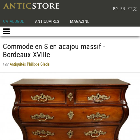
FR
EN
中文
CATALOGUE
ANTIQUAIRES
MAGAZINE
Commode en S en acajou massif -
Bordeaux XVIIIe
Antiquités Philippe Glédel
Par