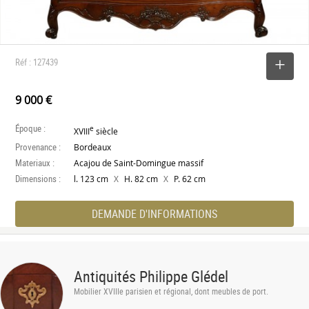
Réf : 127439
SELECTIONNER
9 000 €
Époque :
e
XVIII
siècle
Provenance :
Bordeaux
Materiaux :
Acajou de Saint-Domingue massif
Dimensions :
X
X
l. 123 cm
H. 82 cm
P. 62 cm
DEMANDE D'INFORMATIONS
Antiquités Philippe Glédel
Mobilier XVIIIe parisien et régional, dont meubles de port.