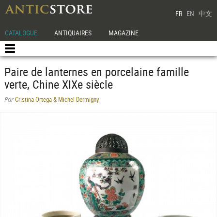
FR
EN
中文
CATALOGUE
ANTIQUAIRES
MAGAZINE
Paire de lanternes en porcelaine famille
verte, Chine XIXe siècle
Cristina Ortega & Michel Dermigny
Par