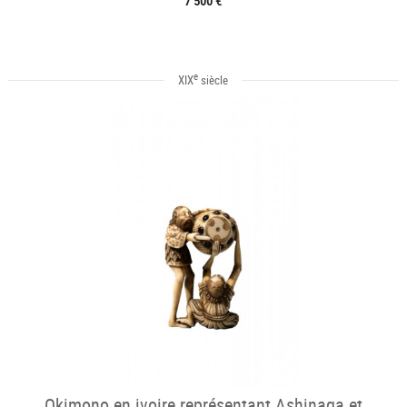
7 500 €
e
XIX
siècle
Okimono en ivoire représentant Ashinaga et