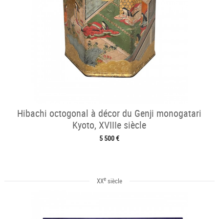
Hibachi octogonal à décor du Genji monogatari
Kyoto, XVIIIe siècle
5 500 €
e
XX
siècle