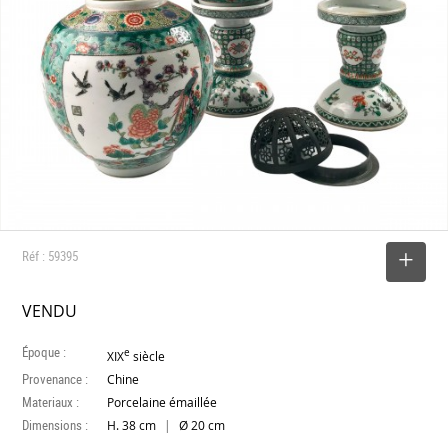
Réf : 59395
SELECTIONNER
VENDU
Époque :
e
XIX
siècle
Provenance :
Chine
Materiaux :
Porcelaine émaillée
Dimensions :
|
H. 38 cm
Ø 20 cm