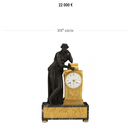
22 000 €
e
XIX
siècle