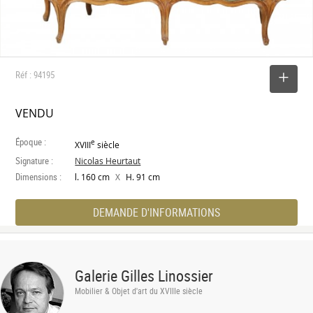
Réf : 94195
SELECTIONNER
VENDU
Époque :
e
XVIII
siècle
Signature :
Nicolas Heurtaut
Dimensions :
X
l. 160 cm
H. 91 cm
DEMANDE D'INFORMATIONS
Galerie Gilles Linossier
Mobilier & Objet d'art du XVIIIe siècle