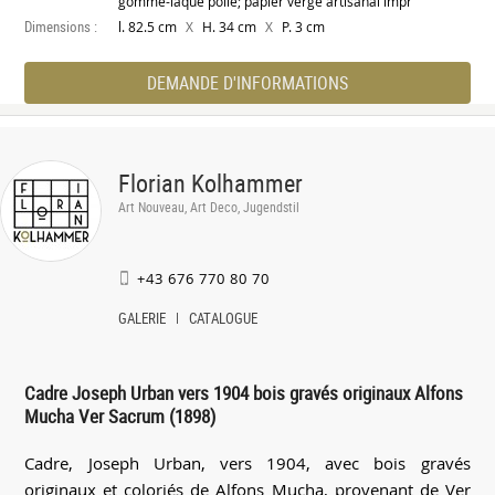
gomme-laque polie; papier vergé artisanal impr
Dimensions :
X
X
l. 82.5 cm
H. 34 cm
P. 3 cm
DEMANDE D'INFORMATIONS
Florian Kolhammer
Art Nouveau, Art Deco, Jugendstil
+43 676 770 80 70
GALERIE
CATALOGUE
Cadre Joseph Urban vers 1904 bois gravés originaux Alfons
Mucha Ver Sacrum (1898)
Cadre, Joseph Urban, vers 1904, avec bois gravés
originaux et coloriés de Alfons Mucha, provenant de Ver