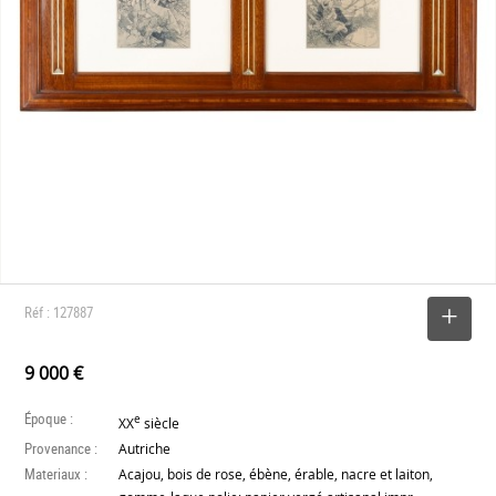
Réf : 127887
SELECTIONNER
9 000 €
Époque :
e
XX
siècle
Provenance :
Autriche
Materiaux :
Acajou, bois de rose, ébène, érable, nacre et laiton,