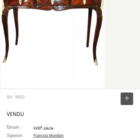
Réf : 58953
SELECTIONNER
VENDU
Époque :
e
XVIII
siècle
Signature :
François Mondon