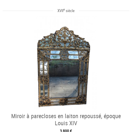
e
XVII
siècle
Miroir à parecloses en laiton repoussé, époque
Louis XIV
3 800 €