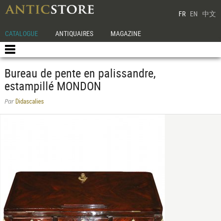
FR
EN
中文
CATALOGUE
ANTIQUAIRES
MAGAZINE
Bureau de pente en palissandre,
estampillé MONDON
Didascalies
Par