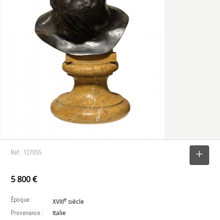
Réf : 127055
SELECTIONNER
5 800 €
Époque :
e
XVIII
siècle
Provenance :
Italie