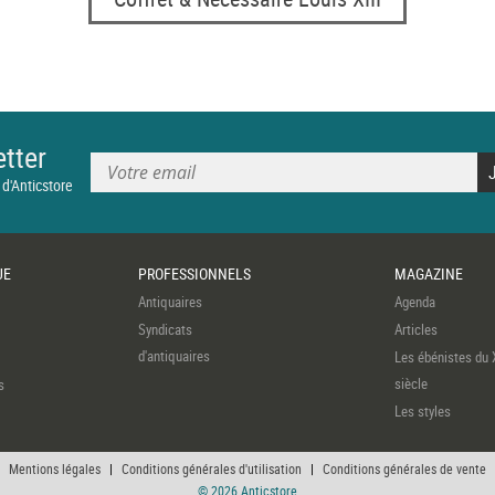
tter
 d'Anticstore
UE
PROFESSIONNELS
MAGAZINE
Antiquaires
Agenda
Syndicats
Articles
d'antiquaires
Les ébénistes du 
siècle
s
Les styles
Mentions légales
|
Conditions générales d'utilisation
|
Conditions générales de vente
© 2026 Anticstore