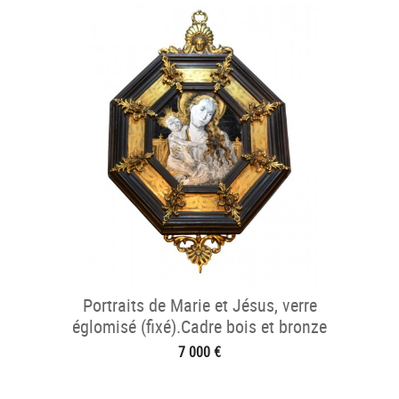
Portraits de Marie et Jésus, verre
églomisé (fixé).Cadre bois et bronze
doré.17° sièc
7 000 €