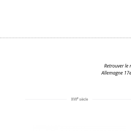
Retrouver le m
Allemagne 17e 
e
XVII
siècle