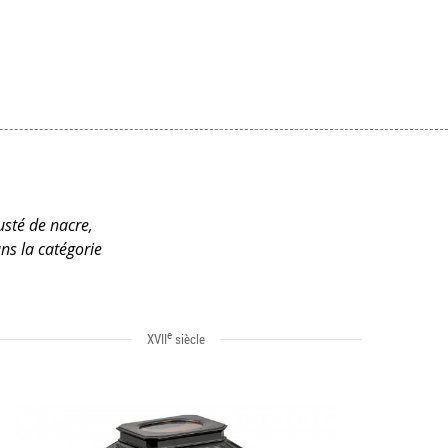
rusté de nacre,
ns la catégorie
e
XVII
siècle