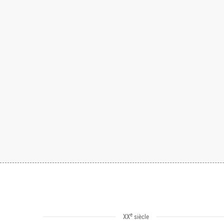
e
XX
siècle