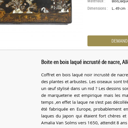
Materiaux :
Bois,laqu
Dimensions :
L. 49 cm
DEMAND
Boite en bois laqué incrusté de nacre, A
Coffret en bois laqué noir incrusté de nacr
des plantes et arbustes. Les oiseaux sont trè
un œuf stylisé dans un nid ? Les dessins so
de marqueterie est empirique mais les maté
temps ,en effet la laque ne s'est pas décollé
été fabriquée en Europe, probablement en 
laques du Japon qui étaient fort chères et d
Amalia Van Solms vers 1650, attendit 8 an