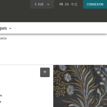
€
EUR
FR
EN
中文
CONNEXION
ques
siècle
SELECTIONNER
le
e