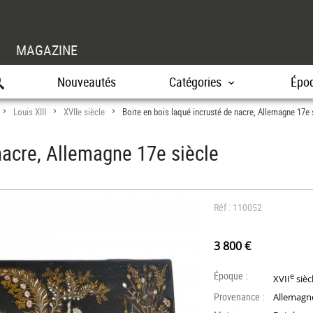
MAGAZINE
Nouveautés
Catégories
Épo
Louis XIII
XVIIe siècle
Boite en bois laqué incrusté de nacre, Allemagne 17e 
>
>
>
nacre, Allemagne 17e siècle
Réf : 110052
3 800 €
Époque :
e
XVII
sièc
Provenance :
Allemagn