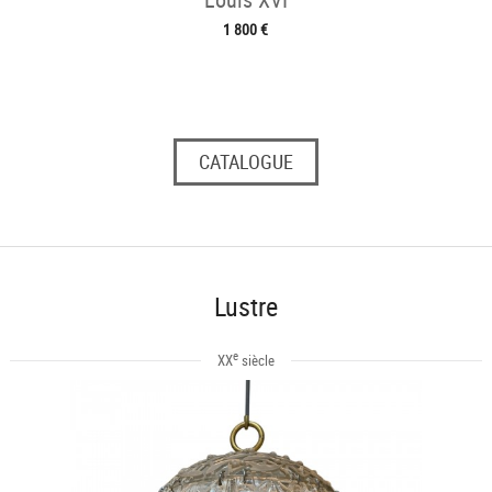
1 800 €
CATALOGUE
Lustre
e
XX
siècle