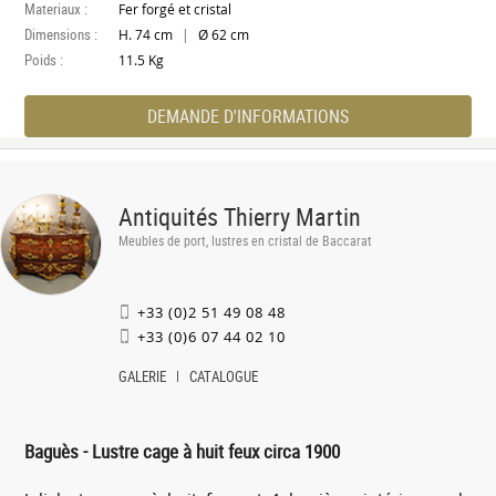
Materiaux :
Fer forgé et cristal
Dimensions :
|
H. 74 cm
Ø 62 cm
Poids :
11.5 Kg
DEMANDE D'INFORMATIONS
Antiquités Thierry Martin
Meubles de port, lustres en cristal de Baccarat
+33 (0)2 51 49 08 48
+33 (0)6 07 44 02 10
GALERIE
CATALOGUE
Baguès - Lustre cage à huit feux circa 1900