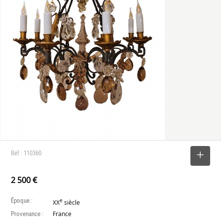
Réf : 110360
SELECTIONNER
2 500 €
Époque :
e
XX
siècle
Provenance :
France