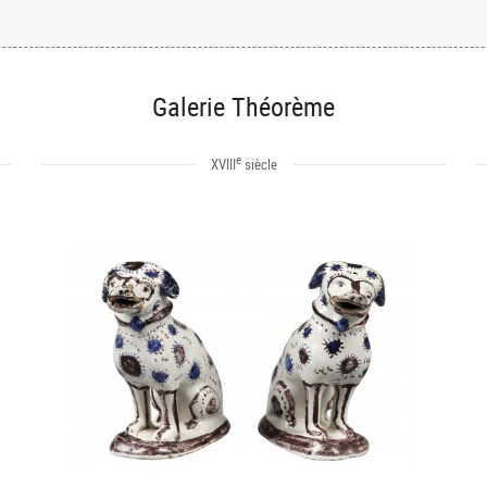
Galerie Théorème
e
XVIII
siècle