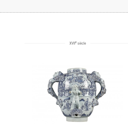
e
XVII
siècle