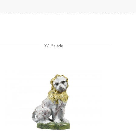
e
XVIII
siècle