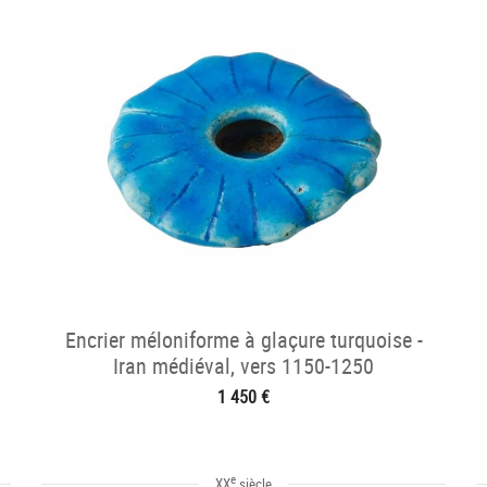
Encrier méloniforme à glaçure turquoise -
Iran médiéval, vers 1150-1250
1 450 €
e
XX
siècle