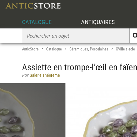
CATALOGUE
ANTIQUAIRES
AnticStore
Catalogue
Céramiques, Porcelaines
XVIIIe siècle
>
>
>
Assiette en trompe-l’œil en faïe
Par
Galerie Théorème