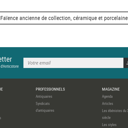
Faïence ancienne de collection, céramique et porcelaine
tter
 d'Anticstore
UE
PROFESSIONNELS
MAGAZINE
Antiquaires
Agenda
Syndicats
Articles
d'antiquaires
Les ébénistes du 
siècle
s
Les styles