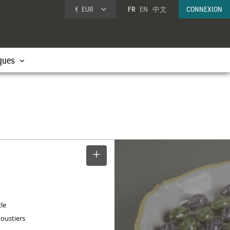
€
EUR
FR
EN
中文
CONNEXION
ques
SELECTIONNER
cle
oustiers