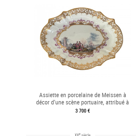
Assiette en porcelaine de Meissen à
décor d’une scène portuaire, attribué à
Christian F. Herold.
3 700 €
e
XX
siècle