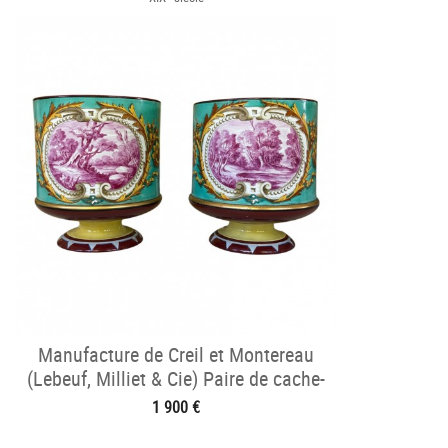
Manufacture de Creil et Montereau
(Lebeuf, Milliet & Cie) Paire de cache-
pots
1 900 €