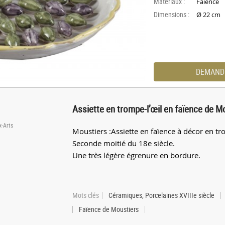
Materiaux :
Faïence
Dimensions :
Ø 22 cm
DEMAND
Assiette en trompe-l’œil en faïence de M
x-Arts
Moustiers :Assiette en faïence à décor en trom
Seconde moitié du 18e siècle.
Une très légère égrenure en bordure.
Mots clés
Céramiques, Porcelaines XVIIIe siècle
Faïence de Moustiers