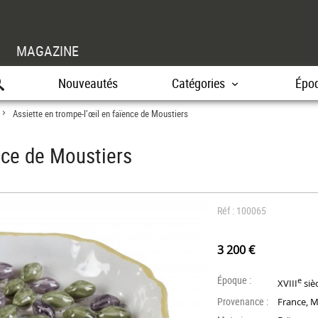
MAGAZINE
Nouveautés
Catégories
Épo
Assiette en trompe-l’œil en faïence de Moustiers
>
nce de Moustiers
Réf : 100065
3 200 €
Époque :
e
XVIII
siè
Provenance :
France, M