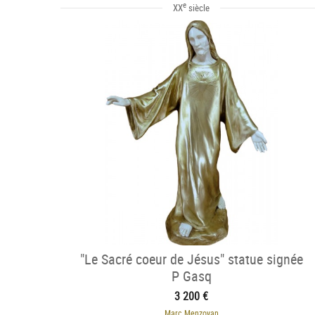
e
XX
siècle
"Le Sacré coeur de Jésus" statue signée
P Gasq
3 200 €
Marc Menzoyan