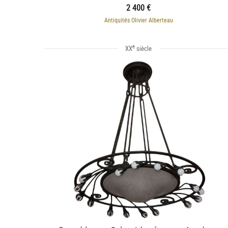
2 400 €
Antiquités Olivier Alberteau
e
XX
siècle