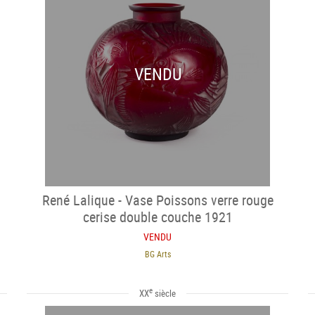
VENDU
René Lalique - Vase Poissons verre rouge
cerise double couche 1921
VENDU
BG Arts
e
XX
siècle