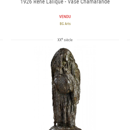
1926 René Lalique - Vase Chamarande
VENDU
BG Arts
e
XX
siècle