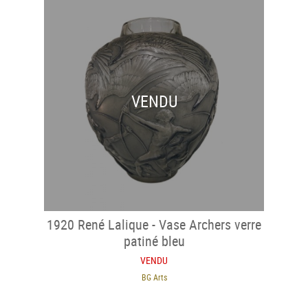
VENDU
1920 René Lalique - Vase Archers verre
patiné bleu
VENDU
BG Arts