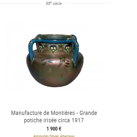
e
XX
siècle
Manufacture de Montières - Grande
potiche irisée circa 1917
1 900 €
Antiquités Olivier Alberteau