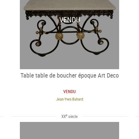
VENDU
Table table de boucher époque Art Deco
VENDU
Jean-Yves Buhard
e
XX
siècle