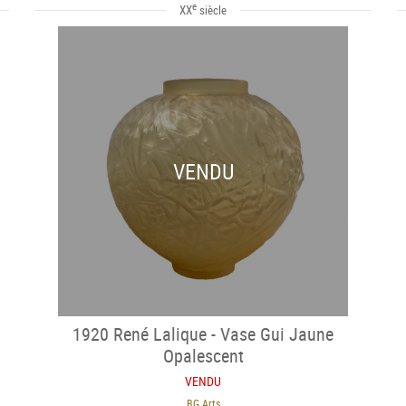
e
XX
siècle
VENDU
1920 René Lalique - Vase Gui Jaune
Opalescent
VENDU
BG Arts