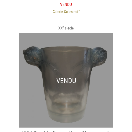
VENDU
Galerie Golovanoff
e
XX
siècle
VENDU