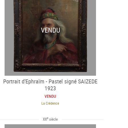
VENDU
Portrait d'Ephraïm - Pastel signé SAIZEDE
1923
VENDU
La Crédence
e
XX
siècle