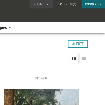
€
EUR
FR
EN
中文
CONNEXION
ques
ALERTE
e
XX
siècle