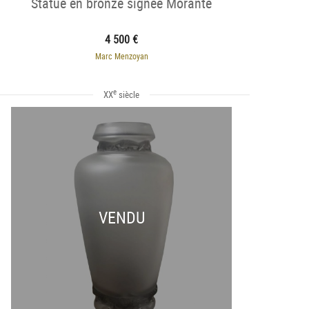
Statue en bronze signée Morante
4 500 €
Marc Menzoyan
e
XX
siècle
VENDU