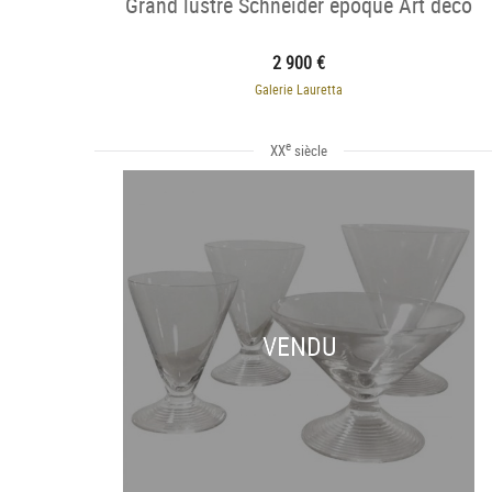
Grand lustre Schneider époque Art deco
2 900 €
Galerie Lauretta
e
XX
siècle
VENDU