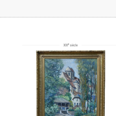
e
XIX
siècle