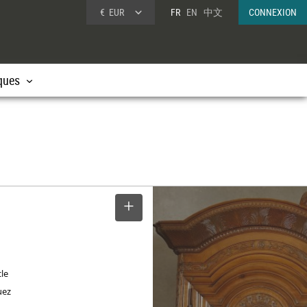
€
EUR
FR
EN
中文
CONNEXION
ques
SELECTIONNER
cle
uez