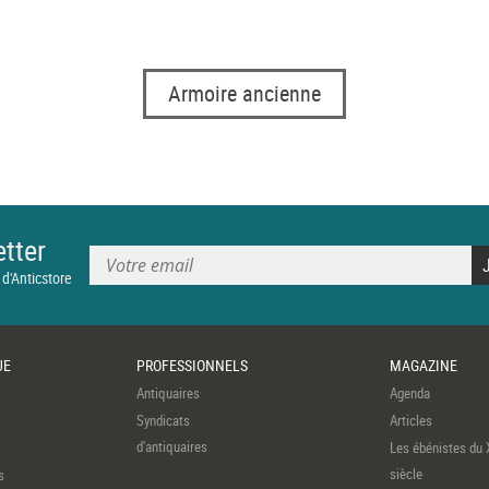
Armoire ancienne
tter
 d'Anticstore
UE
PROFESSIONNELS
MAGAZINE
Antiquaires
Agenda
Syndicats
Articles
d'antiquaires
Les ébénistes du 
siècle
s