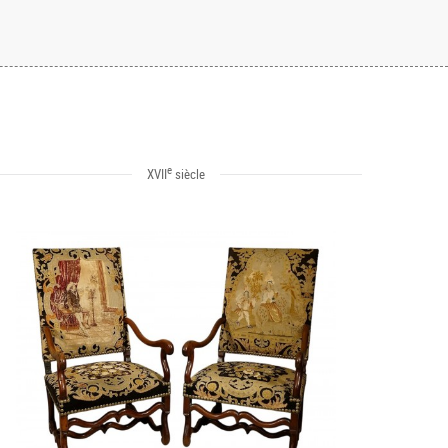
e
XVII
siècle