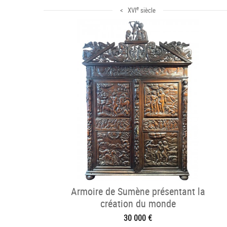
e
< XVI
siècle
Armoire de Sumène présentant la
création du monde
30 000 €