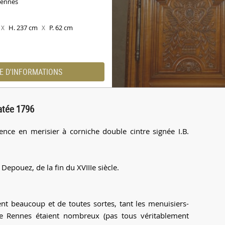
Rennes
H. 237 cm
P. 62 cm
X
X
E D'INFORMATIONS
atée 1796
nce en merisier à corniche double cintre signée I.B.
Depouez, de la fin du XVIIIe siècle.
ent beaucoup et de toutes sortes, tant les menuisiers-
 de Rennes étaient nombreux (pas tous véritablement