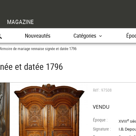
MAGAZINE
Nouveautés
Catégories
Épo
Armoire de mariage rennaise signée et datée 1796
gnée et datée 1796
Réf : 97508
VENDU
Époque :
e
XVIII
siè
Signature :
I.B. Depo