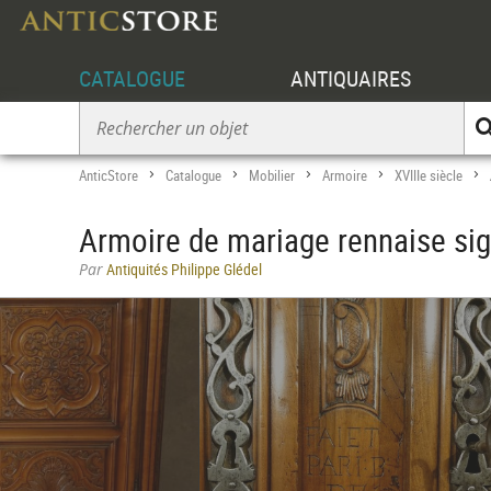
CATALOGUE
ANTIQUAIRES
AnticStore
Catalogue
Mobilier
Armoire
XVIIIe siècle
>
>
>
>
>
Armoire de mariage rennaise si
Par
Antiquités Philippe Glédel