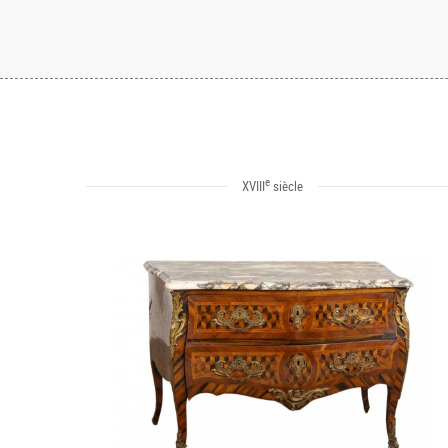
e
XVIII
siècle