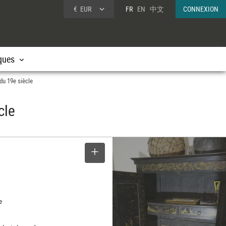
€
EUR
FR
EN
中文
CONNEXION
ques
du 19e siècle
cle
SELECTIONNER
e