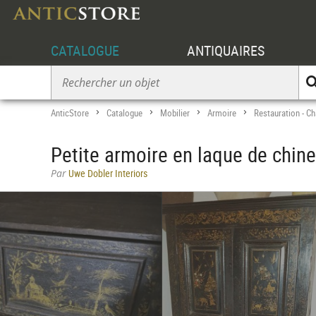
CATALOGUE
ANTIQUAIRES
AnticStore
Catalogue
Mobilier
Armoire
Restauration - Ch
>
>
>
>
Petite armoire en laque de chine
Par
Uwe Dobler Interiors