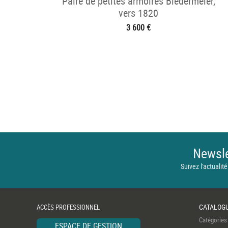
Paire de petites armoires Biedermeier,
vers 1820
3 600 €
Newsle
Suivez l'actualité
CATALOG
ACCÈS PROFESSIONNEL
Catégories
ESPACE DE GESTION