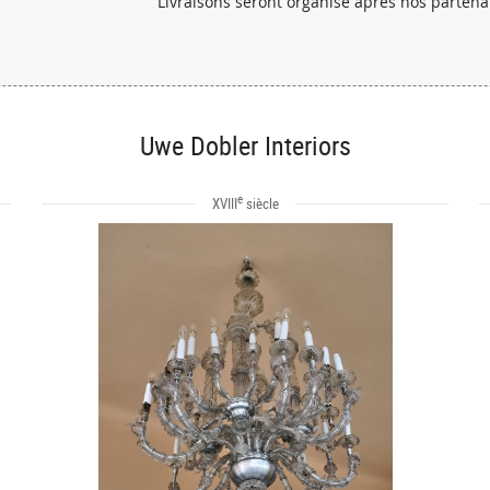
Livraisons seront organisé après nos partenai
Uwe Dobler Interiors
e
XVIII
siècle