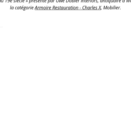
du 19e siècle » présenté par Uwe Dobler Interiors, antiquaire à 
la catégorie
Armoire Restauration - Charles X
, Mobilier.