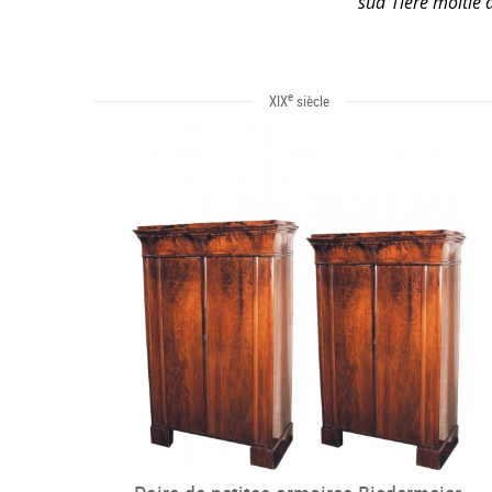
sud 1ière moitié 
e
XIX
siècle