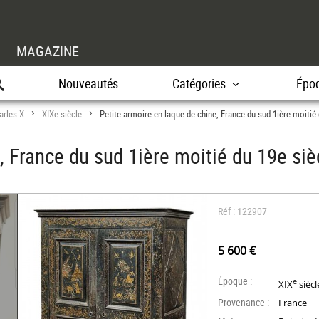
MAGAZINE
Nouveautés
Catégories
Épo
arles X
XIXe siècle
Petite armoire en laque de chine, France du sud 1ière moitié 
>
>
, France du sud 1ière moitié du 19e siè
Réf : 122907
5 600 €
Époque :
e
XIX
siècl
Provenance :
France