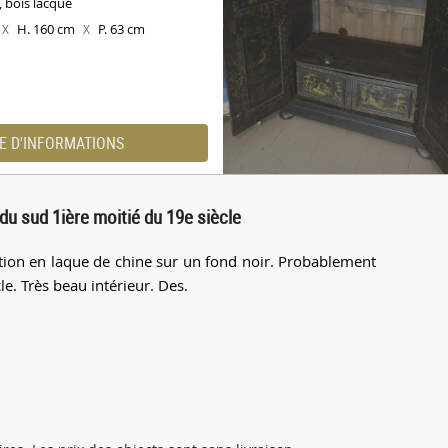
, bois lacqué
H. 160 cm
P. 63 cm
X
X
E D'INFORMATIONS
du sud 1ière moitié du 19e siècle
ation en laque de chine sur un fond noir. Probablement
le. Très beau intérieur. Des.