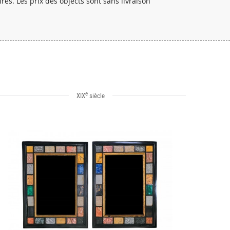
res. Les prix des objects sont sans livraison
e
XIX
siècle