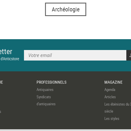
Archéologie
tter
 d'Anticstore
UE
PROFESSIONNELS
MAGAZINE
Antiquaires
Agenda
Syndicats
Articles
d'antiquaires
Les ébénistes du 
siècle
s
Les styles