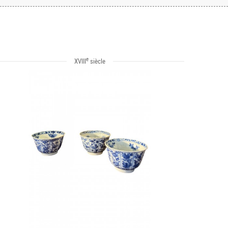
e
XVIII
siècle