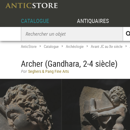
CATALOGUE
ANTIQUAIRES
AnticStore
Catalogue
Archéologie
Avant JC au Xe siècle
>
>
>
>
Archer (Gandhara, 2-4 siècle)
Par
Seghers & Pang Fine Arts