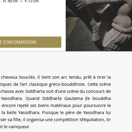
H. 49 cm
P. 13 cm
X
X
E D'INFORMATIONS
cheveux bouclés. Il tient son arc tendu, prêt à tirer la
tiques de l'art classique gréco-bouddhiste. Cette scène
 chasse avec Siddharta soit d'une scène du concours de
 Yasodhara. Quand SIddharta Gautama (le bouddha
as encore rejeté ses biens matériaux pour poursuivre le
r la belle Yasodhara. Puisque le père de Yasodhara lui
r sa fille, il organisa une compétition 'd'équitation, tir
it le vainqueur.