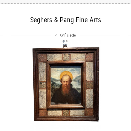
Seghers & Pang Fine Arts
e
< XVI
siècle