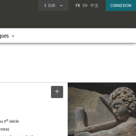
€
EUR
FR
EN
中文
CONNEXION
ques
SELECTIONNER
e
au X
siècle
histe)