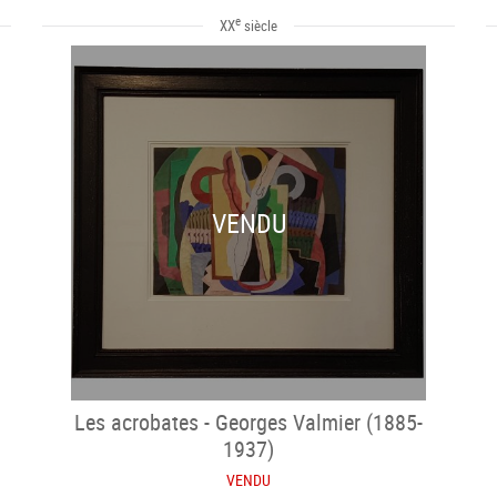
e
XX
siècle
VENDU
Les acrobates - Georges Valmier (1885-
1937)
VENDU