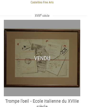
Castellino Fine Arts
e
XVIII
siècle
VENDU
Trompe l'oeil - Ecole italienne du XVIIIe
siècle