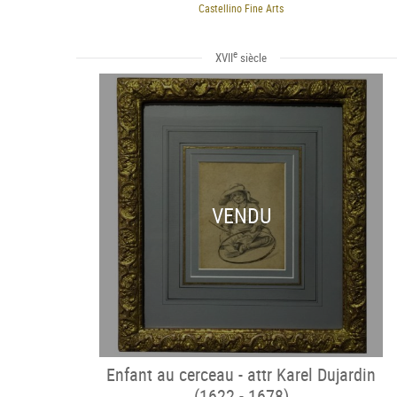
Castellino Fine Arts
e
XVII
siècle
VENDU
Enfant au cerceau - attr Karel Dujardin
(1622 - 1678)