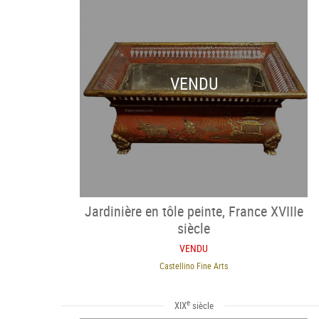
VENDU
Jardinière en tôle peinte, France XVIIIe
siècle
VENDU
Castellino Fine Arts
e
XIX
siècle