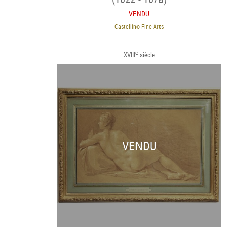
VENDU
Castellino Fine Arts
e
XVIII
siècle
VENDU