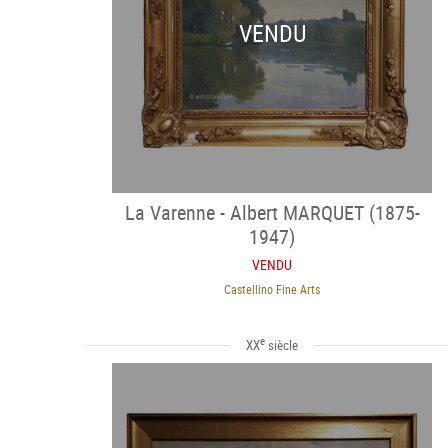
VENDU
La Varenne - Albert MARQUET (1875-
1947)
VENDU
Castellino Fine Arts
e
XX
siècle