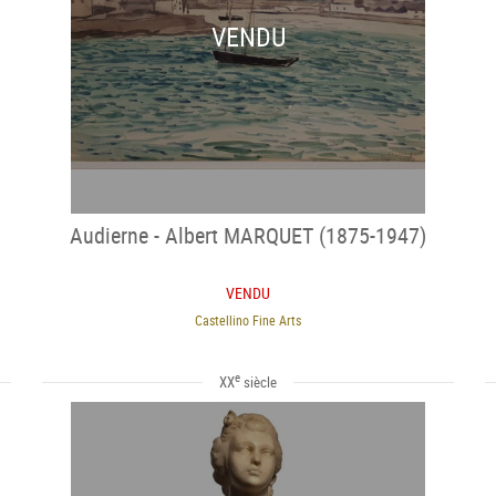
VENDU
Audierne - Albert MARQUET (1875-1947)
VENDU
Castellino Fine Arts
e
XX
siècle