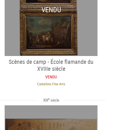
VENDU
Scènes de camp - École flamande du
XVIIIe siècle
VENDU
Castellino Fine Arts
e
XIX
siècle