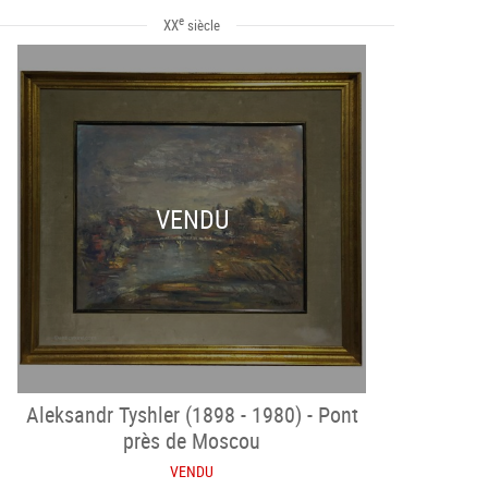
e
XX
siècle
VENDU
Aleksandr Tyshler (1898 - 1980) - Pont
près de Moscou
VENDU