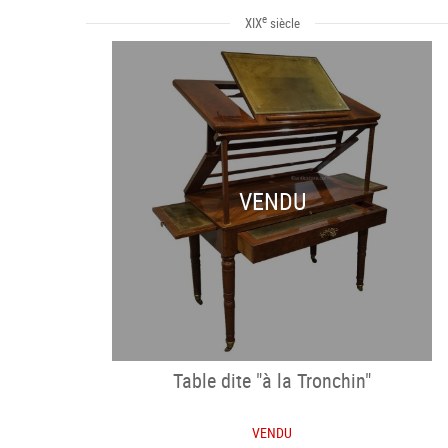
e
XIX
siècle
VENDU
Table dite "à la Tronchin"
VENDU