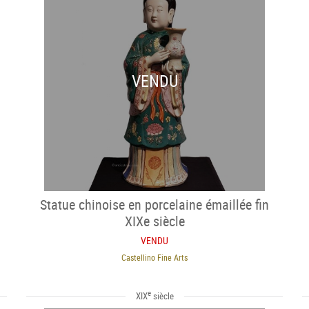
VENDU
Statue chinoise en porcelaine émaillée fin
XIXe siècle
VENDU
Castellino Fine Arts
e
XIX
siècle