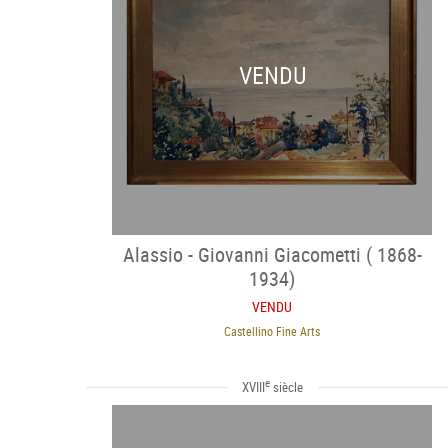
VENDU
Alassio - Giovanni Giacometti ( 1868-
1934)
VENDU
Castellino Fine Arts
e
XVIII
siècle