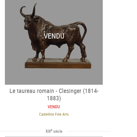
VENDU
Le taureau romain - Clesinger (1814-
1883)
VENDU
Castellino Fine Arts
e
XIX
siècle