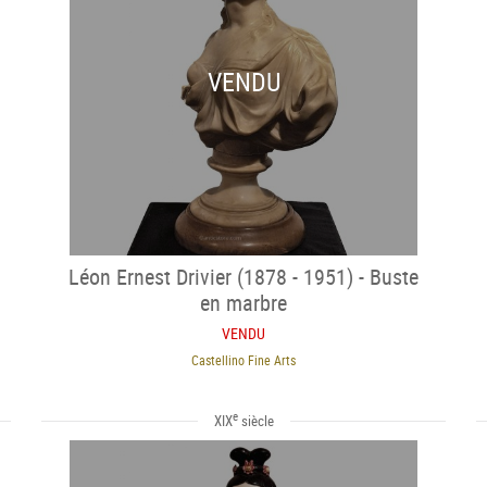
VENDU
Léon Ernest Drivier (1878 - 1951) - Buste
en marbre
VENDU
Castellino Fine Arts
e
XIX
siècle