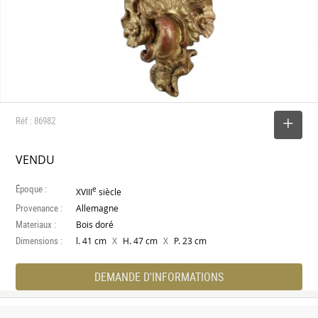
Réf : 86982
SELECTIONNER
VENDU
Époque :
e
XVIII
siècle
Provenance :
Allemagne
Materiaux :
Bois doré
Dimensions :
X
X
l. 41 cm
H. 47 cm
P. 23 cm
DEMANDE D'INFORMATIONS