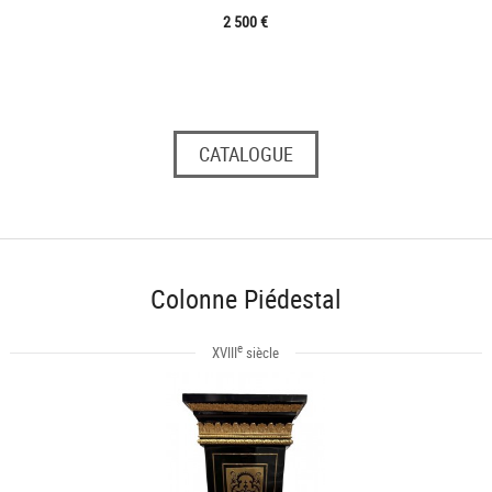
2 500 €
CATALOGUE
Colonne Piédestal
e
XVIII
siècle