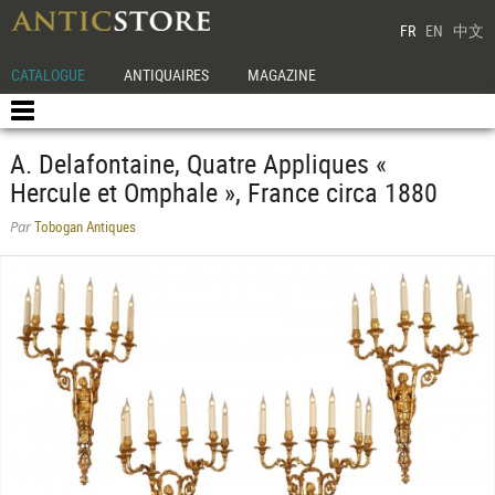
FR
EN
中文
CATALOGUE
ANTIQUAIRES
MAGAZINE
A. Delafontaine, Quatre Appliques «
Hercule et Omphale », France circa 1880
Tobogan Antiques
Par