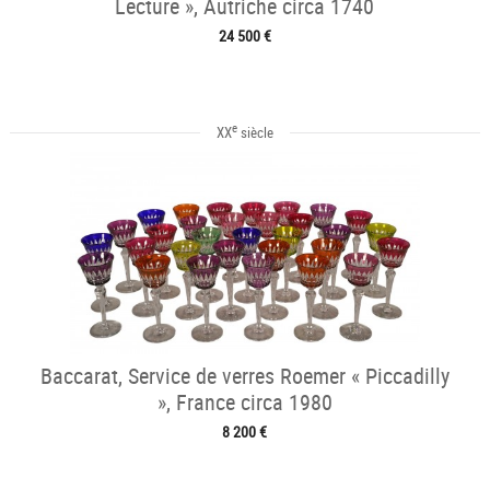
Lecture », Autriche circa 1740
24 500 €
e
XX
siècle
Baccarat, Service de verres Roemer « Piccadilly
», France circa 1980
8 200 €