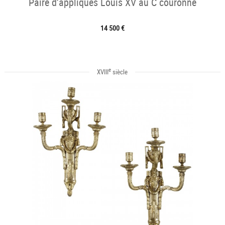
Paire d’appliques Louis XV au C couronné
14 500 €
e
XVIII
siècle