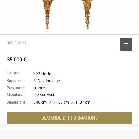
Réf : 128050
SELECTIONNER
35 000 €
Époque :
e
XIX
siècle
Signature :
A. Delafontaine
Provenance :
France
Materiaux :
Bronze doré
Dimensions :
X
X
l. 46 cm
H. 83 cm
P. 37 cm
DEMANDE D'INFORMATIONS