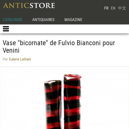
FR
EN
中文
CATALOGUE
ANTIQUAIRES
MAGAZINE
Vase "bicornate" de Fulvio Bianconi pour
Venini
Galerie Latham
Par