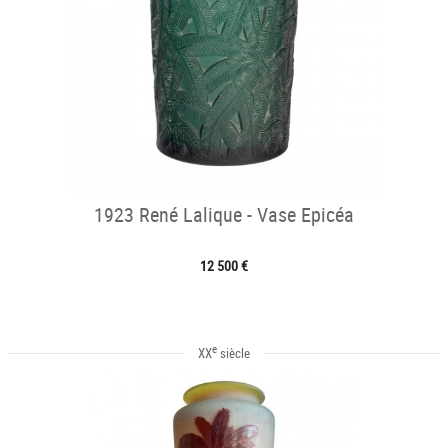
1923 René Lalique - Vase Epicéa
12 500 €
e
XX
siècle