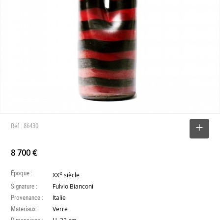
Réf : 86430
SELECTIONNER
8 700 €
Époque :
e
XX
siècle
Signature :
Fulvio Bianconi
Provenance :
Italie
Materiaux :
Verre
Dimensions :