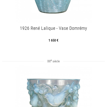
1926 René Lalique - Vase Domrémy
1 650 €
e
XX
siècle