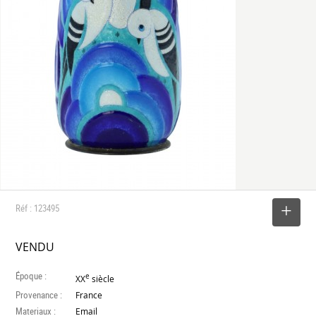
Réf : 123495
SELECTIONNER
VENDU
Époque :
e
XX
siècle
Provenance :
France
Materiaux :
Email