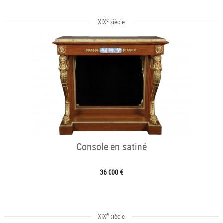
e
XIX
siècle
Console en satiné
36 000 €
e
XIX
siècle