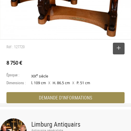
Réf : 127720
SELECTIONNER
8 750 €
Époque :
e
XIX
siècle
Dimensions :
X
X
l. 109 cm
H. 86.5 cm
P. 51 cm
DEMANDE D'INFORMATIONS
Limburg Antiquairs
Antiquaire généraliste