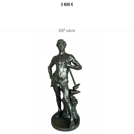
3 800 €
e
XIX
siècle