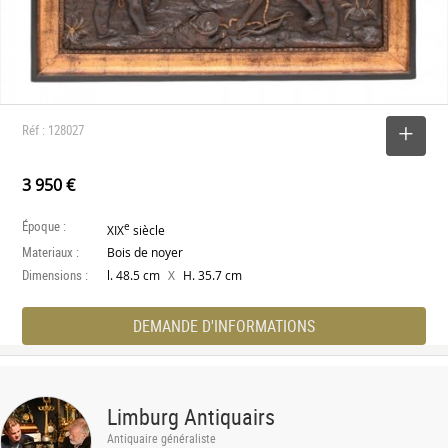
Réf : 128027
SELECTIONNER
3 950 €
Époque :
e
XIX
siècle
Materiaux :
Bois de noyer
Dimensions :
X
l. 48.5 cm
H. 35.7 cm
DEMANDE D'INFORMATIONS
Limburg Antiquairs
Antiquaire généraliste