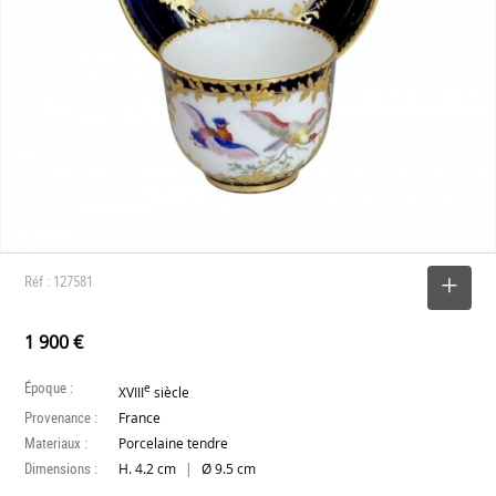
Réf : 127581
SELECTIONNER
1 900 €
Époque :
e
XVIII
siècle
Provenance :
France
Materiaux :
Porcelaine tendre
Dimensions :
|
H. 4.2 cm
Ø 9.5 cm