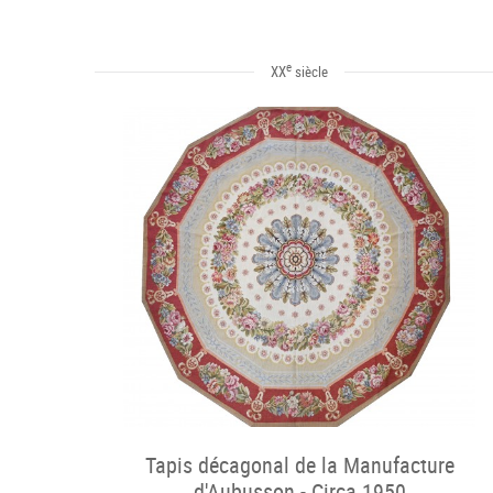
e
XX
siècle
Tapis décagonal de la Manufacture
d'Aubusson - Circa 1950