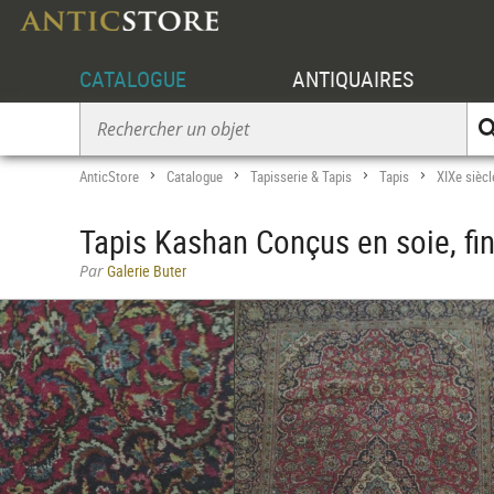
CATALOGUE
ANTIQUAIRES
AnticStore
Catalogue
Tapisserie & Tapis
Tapis
XIXe siècl
>
>
>
>
Tapis Kashan Conçus en soie, fin
Par
Galerie Buter