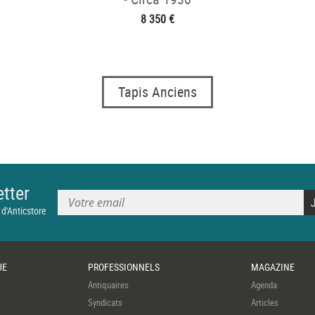
8 350 €
Tapis Anciens
tter
 d'Anticstore
UE
PROFESSIONNELS
MAGAZINE
Antiquaires
Agenda
Syndicats
Articles