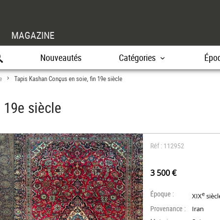
MAGAZINE
Nouveautés
Catégories
Épo
e
Tapis Kashan Conçus en soie, fin 19e siècle
>
 19e siècle
Réf : 112952
3 500 €
Époque :
e
XIX
siècl
Provenance :
Iran