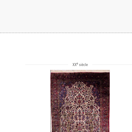
e
XX
siècle