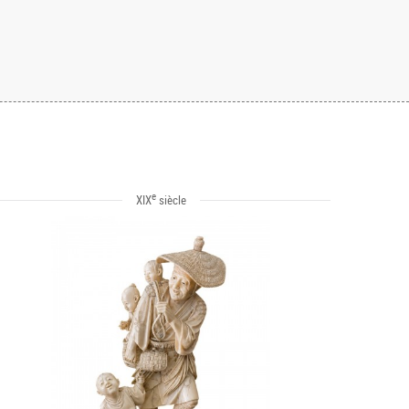
e
XIX
siècle