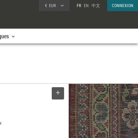
€
EUR
FR
EN
中文
CONNEXION
ques
SELECTIONNER
e