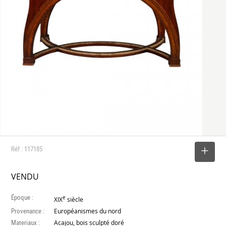
Réf : 117185
SELECTIONNER
VENDU
Époque :
e
XIX
siècle
Provenance :
Européanismes du nord
Materiaux :
Acajou, bois sculpté doré