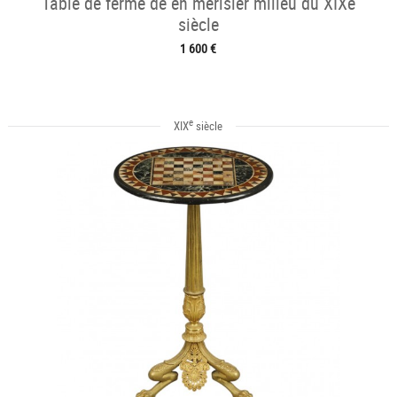
Table de ferme de en merisier milieu du XIXe
siècle
1 600 €
e
XIX
siècle