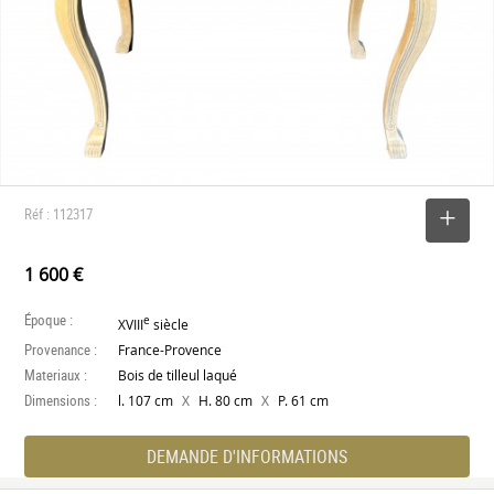
Réf : 112317
SELECTIONNER
1 600 €
Époque :
e
XVIII
siècle
Provenance :
France-Provence
Materiaux :
Bois de tilleul laqué
Dimensions :
X
X
l. 107 cm
H. 80 cm
P. 61 cm
DEMANDE D'INFORMATIONS