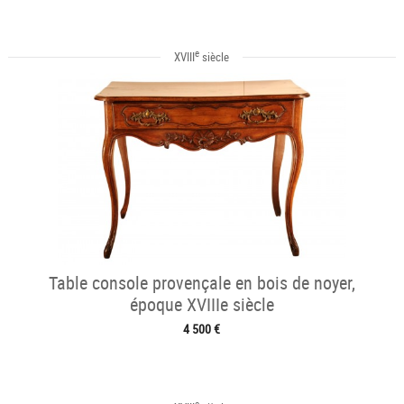
e
XVIII
siècle
Table console provençale en bois de noyer,
époque XVIIIe siècle
4 500 €
e