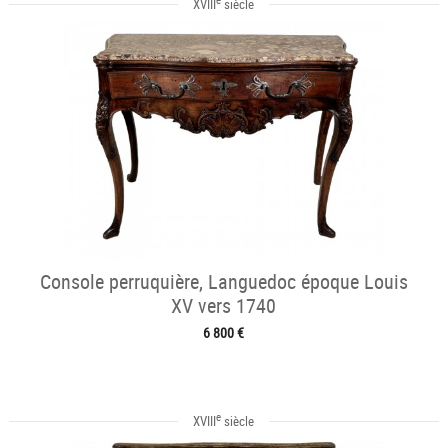
XVIII
siècle
Console perruquière, Languedoc époque Louis
XV vers 1740
6 800 €
e
XVIII
siècle