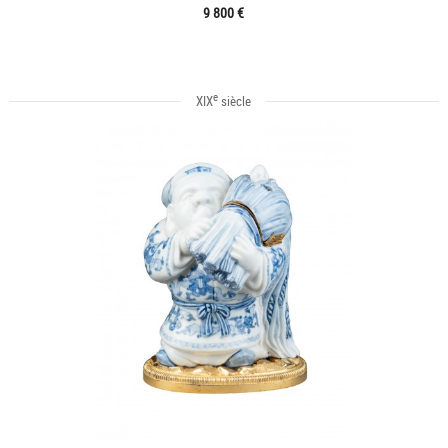
9 800 €
e
XIX
siècle