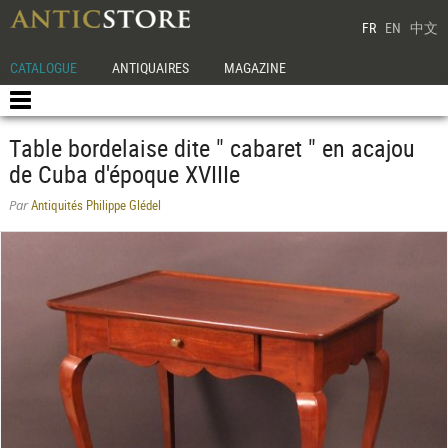
FR
EN
中文
CATALOGUE
ANTIQUAIRES
MAGAZINE
Table bordelaise dite " cabaret " en acajou
de Cuba d'époque XVIIIe
Antiquités Philippe Glédel
Par