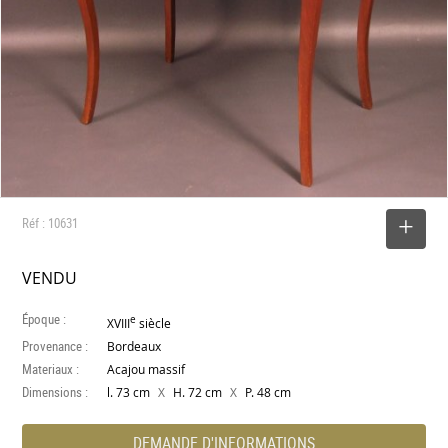
Réf : 10631
SELECTIONNER
VENDU
Époque :
e
XVIII
siècle
Provenance :
Bordeaux
Materiaux :
Acajou massif
Dimensions :
X
X
l. 73 cm
H. 72 cm
P. 48 cm
DEMANDE D'INFORMATIONS