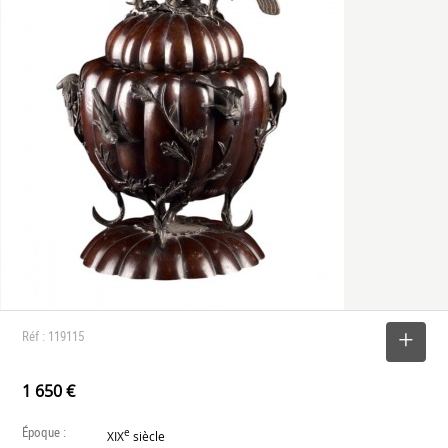
Réf : 119115
SELECTIONNER
1 650 €
Époque :
e
XIX
siècle