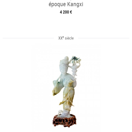
époque Kangxi
4 200 €
e
XX
siècle