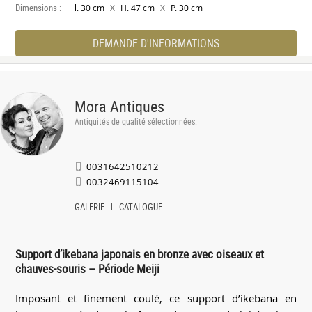
Dimensions :
X
X
l. 30 cm
H. 47 cm
P. 30 cm
DEMANDE D'INFORMATIONS
Mora Antiques
Antiquités de qualité sélectionnées.
0031642510212
0032469115104
GALERIE
CATALOGUE
Support d’ikebana japonais en bronze avec oiseaux et
chauves-souris – Période Meiji
Imposant et finement coulé, ce support d’ikebana en