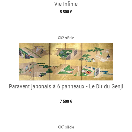
Vie Infinie
5 500 €
e
XIX
siècle
Paravent japonais à 6 panneaux - Le Dit du Genji
7 500 €
e
XIX
siècle