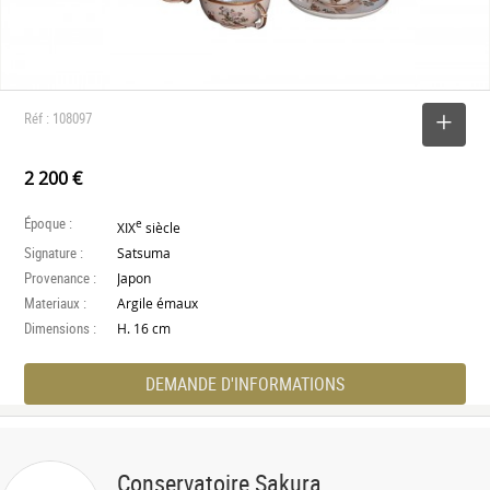
Réf : 108097
SELECTIONNER
2 200 €
Époque :
e
XIX
siècle
Signature :
Satsuma
Provenance :
Japon
Materiaux :
Argile émaux
Dimensions :
H. 16 cm
DEMANDE D'INFORMATIONS
Conservatoire Sakura