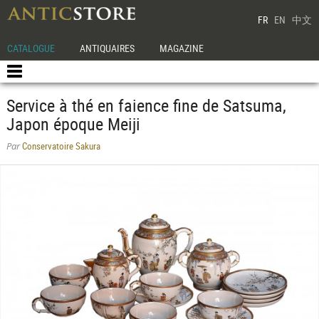
FR
EN
中文
CATALOGUE
ANTIQUAIRES
MAGAZINE
Service à thé en faience fine de Satsuma,
Japon époque Meiji
Conservatoire Sakura
Par