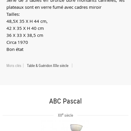
Série de 3 tables en bronze doré montants canneles, les
plateaux sont en verre fumé avec cadres miroir
Tailles:
48,5X 35 X H 44 cm,
42 X 35 X H 40 cm
36 X 33 X 38,5 cm
Circa 1970
Bon état
Mots clés
Table & Guéridon XXe siècle
ABC Pascal
e
XX
siècle