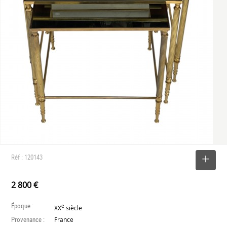
Réf : 120143
SELECTIONNER
2 800 €
Époque :
e
XX
siècle
Provenance :
France