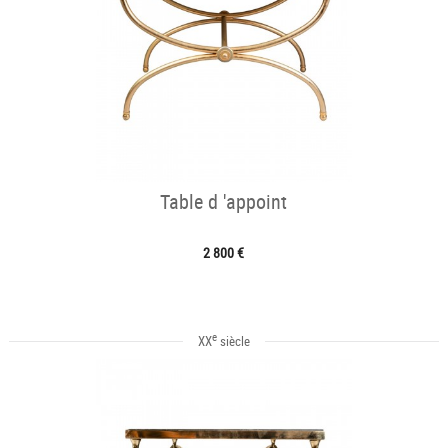
Table d 'appoint
2 800 €
e
XX
siècle