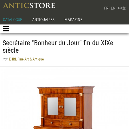
FR
EN
中文
CATALOGUE
ANTIQUAIRES
MAGAZINE
Secrétaire "Bonheur du Jour" fin du XIXe
siècle
EHRL Fine Art & Antique
Par