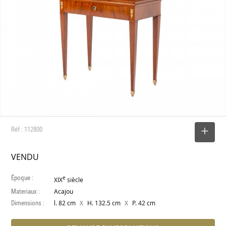
Réf : 112800
SELECTIONNER
VENDU
Époque :
e
XIX
siècle
Materiaux :
Acajou
Dimensions :
X
X
l. 82 cm
H. 132.5 cm
P. 42 cm