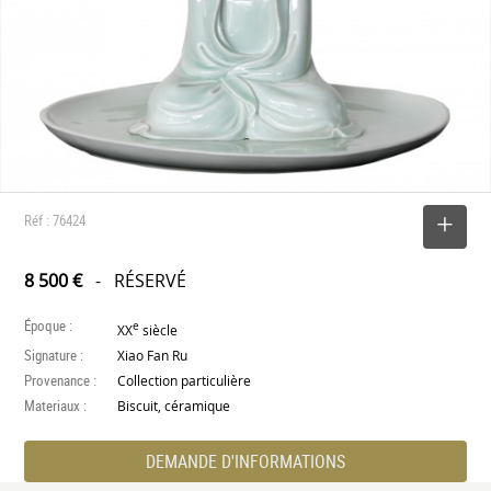
Réf : 76424
SELECTIONNER
8 500 €
- RÉSERVÉ
Époque :
e
XX
siècle
Signature :
Xiao Fan Ru
Provenance :
Collection particulière
Materiaux :
Biscuit, céramique
DEMANDE D'INFORMATIONS