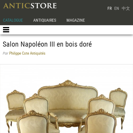
FR
EN
中文
CATALOGUE
ANTIQUAIRES
MAGAZINE
Salon Napoléon III en bois doré
Philippe Cote Antiquités
Par