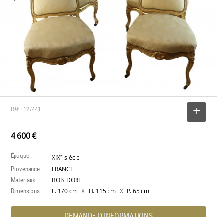
Réf : 127441
SELECTIONNER
4 600 €
Époque :
e
XIX
siècle
Provenance :
FRANCE
Materiaux :
BOIS DORE
Dimensions :
X
X
L. 170 cm
H. 115 cm
P. 65 cm
DEMANDE D'INFORMATIONS